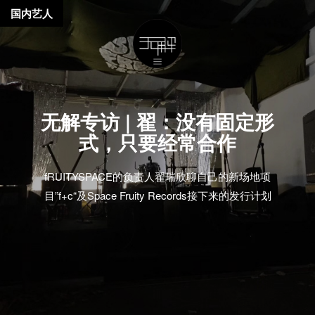
国内艺人
无解专访 | 翟：没有固定形
式，只要经常合作
fRUITYSPACE的负责人翟瑞欣聊自己的新场地项
目”f+c“及Space Fruity Records接下来的发行计划