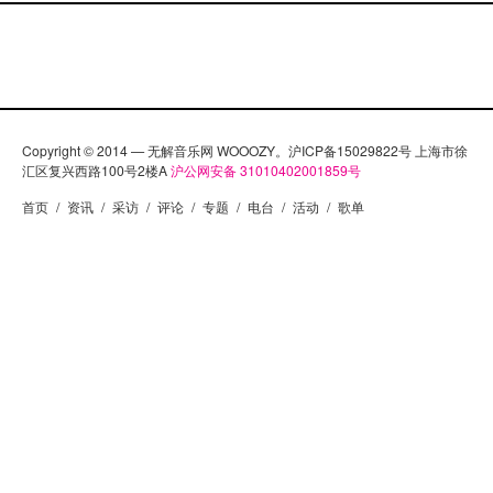
Copyright © 2014 — 无解音乐网 WOOOZY。沪ICP备15029822号 上海市徐
汇区复兴西路100号2楼A
沪公网安备 31010402001859号
首页
/
资讯
/
采访
/
评论
/
专题
/
电台
/
活动
/
歌单