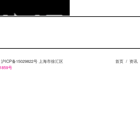
ZY。沪ICP备15029822号 上海市徐汇区
首页
/
资讯
1859号