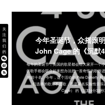
关
注
今年圣诞节，众摇滚
我
们
John Cage 的《沉默
的
每年的圣诞节，英国的歌星都会给大家开一个
的歌手都会联合起来想办法把一首奇怪的歌推
的前十名。今年，这个活动由 Pete Doherty 和 Bi
们选择的歌并不是歌，而是著名实验性音乐家约
Cage） 的《沉默4分33秒