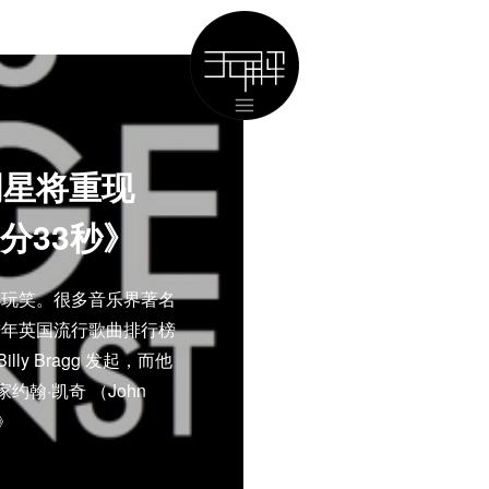
明星将重现
4分33秒》
小玩笑。很多音乐界著名
进年英国流行歌曲排行榜
lly Bragg 发起，而他
翰·凯奇 （John
》