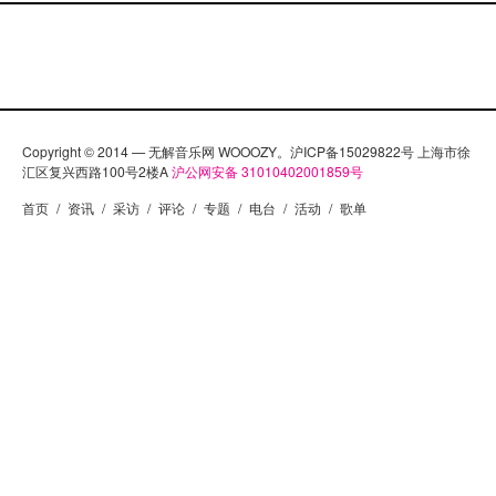
Copyright © 2014 — 无解音乐网 WOOOZY。沪ICP备15029822号 上海市徐
汇区复兴西路100号2楼A
沪公网安备 31010402001859号
首页
/
资讯
/
采访
/
评论
/
专题
/
电台
/
活动
/
歌单