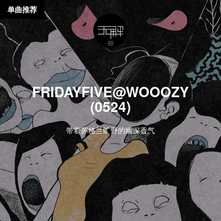
单曲推荐
FRIDAYFIVE@WOOOZY
(0524)
带着苏格兰旷野的幽深香气