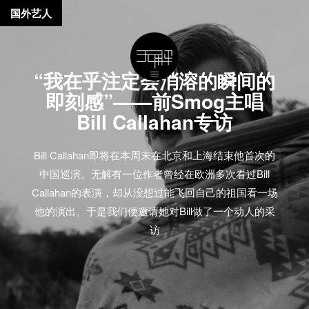
国外艺人
“我在乎注定会消溶的瞬间的
即刻感”——前Smog主唱
Bill Callahan专访
Bill Callahan即将在本周末在北京和上海结束他首次的
中国巡演。无解有一位作者曾经在欧洲多次看过Bill
Callahan的表演，却从没想过能飞回自己的祖国看一场
他的演出。于是我们便邀请她对Bill做了一个动人的采
访