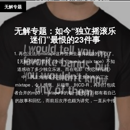
无解专题
无解专题：如今“独立摇滚乐
迷们”最恨的23件事
1. 再也没法用mixtape这种伎俩去赢得姑娘的芳心了。
【无解点评】曾经，小说《Love is a mix tape》不知
道感动了多少独立乐迷。而在电影《失恋排行榜》
中，男主角抱着不同目的给女主角制作的三次
mixtape，令人感慨。从磁带，到CD-R，再到打包或
者合并的mp3，mixtape中的每一首歌背后都有着自己
的故事和回忆，而前后次序也颇为讲究，一直从中传
递着制作者良苦的用心和饱含深意的情怀。如今，世
界变了，花5分钟，点几下鼠标，扫一眼曲库，再选个
小清新的照片作为封面，制作mixtape不再是你一个人