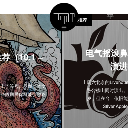
活动推荐
电气摇滚鼻祖 
10.1 –
演进
上周六北京的Livehous
划上了等号。然而，本文
愚公移山同时演出。Silv
一些假期里你可能会忽略
岁，但在台上依旧能
Silver 