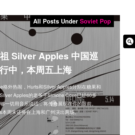
All Posts Under
Soviet Pop
Sear
Silver Apples 中国巡
Box
行中，本周五上海
e格外热闹，Hurts和Silver Apples分别在糖果和
er Apples的老爷子Simone Coxe已经60多
够一切用音乐说话，将传奇展现在你的眼前。
Apples本周末还将在上海和广州演出两场。