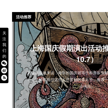
活动推荐
关
注
我
上海国庆假期演出活动推荐（
们
的
10.7）
对摇滚乐迷来说，每年的国庆就等于和音乐节
中，无解将跳过这些人尽皆知的音乐节，推荐
小演出。