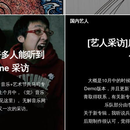
国内艺人
[艺人采访
好多人能听到
ine 采访
大概是10月中的时候
觉》音乐+艺术节兵马司专
Demo版本，并且更
上个月中，《觉》音乐
青取得联系，有关新专
回顾见这里）。无解音乐网
乐队部分由
又一次的采访。
关于新专辑，我听说兵
后期制作很认可，觉得