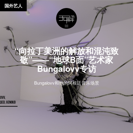
国外艺人
“向拉丁美洲的解放和混沌致
敬”——“地球B面”艺术家
Bungalovv专访
Bungalovv和他的阿根廷音乐场景