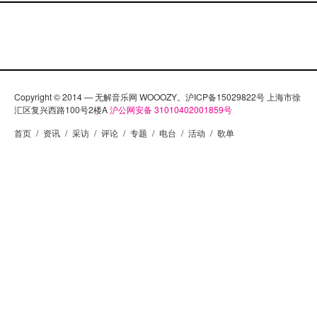
Copyright © 2014 — 无解音乐网 WOOOZY。沪ICP备15029822号 上海市徐
汇区复兴西路100号2楼A
沪公网安备 31010402001859号
首页
/
资讯
/
采访
/
评论
/
专题
/
电台
/
活动
/
歌单