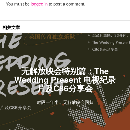
You must be
logged in
to post a comment.
无解放映会
相关文章
无解放映会特别篇：The
Wedding Present 电视纪录
片及C86分享会
时隔一年半，无解放映会回归