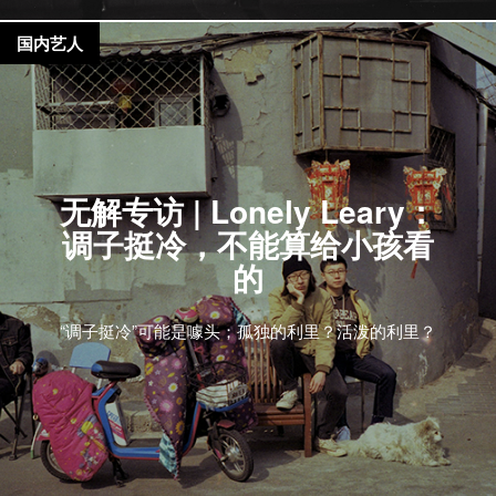
国内艺人
无解专访 | Lonely Leary：
调子挺冷，不能算给小孩看
的
“调子挺冷”可能是噱头；孤独的利里？活泼的利里？