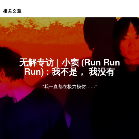
国内艺人
相关文章
无解专访 | 小窦 (Run Run
Run) : 我不是， 我没有
“我一直都在极力模仿……”