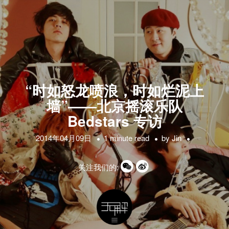
“时如怒龙喷浪，时如烂泥上
墙”——北京摇滚乐队
Bedstars 专访
2014年04月09日
1 minute read
by
Jin
关注我们的: