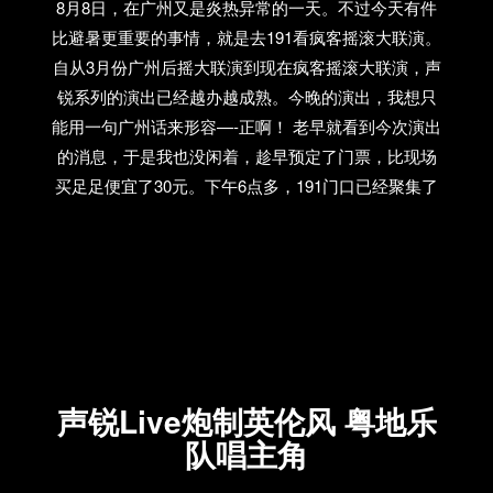
8月8日，在广州又是炎热异常的一天。不过今天有件
比避暑更重要的事情，就是去191看疯客摇滚大联演。
自从3月份广州后摇大联演到现在疯客摇滚大联演，声
锐系列的演出已经越办越成熟。今晚的演出，我想只
能用一句广州话来形容—-正啊！ 老早就看到今次演出
的消息，于是我也没闲着，趁早预定了门票，比现场
买足足便宜了30元。下午6点多，191门口已经聚集了
好些人，看来大家看演出的习惯又被再一次提早了。
门票开始发售，买票的人络绎不绝。7点正式进场。排
了好长一条队，人群终于陆续进场。只见酒吧里一群
穿着“声锐LIVE”的工作人员忙前忙后。好专业，连工作
服也统一！
声锐Live炮制英伦风 粤地乐
队唱主角