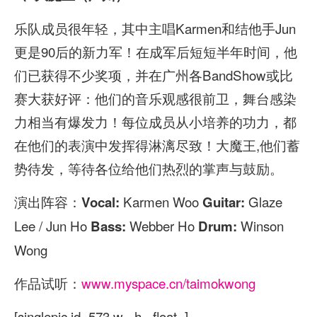
乐队成员很年轻，其中主唱Karmen和结他手Jun
更是90后的新力军！在成军后短短半年时间，他
们已获得不少奖项，并在广州各BandShow或比
赛大获好评：他们的音乐观感很前卫，舞台感染
力相当有爆发力！每位成员从小培养的功力，都
在他们的表演中发挥得淋漓尽致！大魔王,他们蓄
势待发，等待各位给他们热烈的掌声与鼓励。
演出阵容：
Karmen Woo
Glaze
Vocal:
Guitar:
Lee / Jun Ho
Webber Ho
Winson
Bass:
Drum:
Wong
作品试听：
www.myspace.cn/taimokwong
[singlepic id=573 w= h= float=]