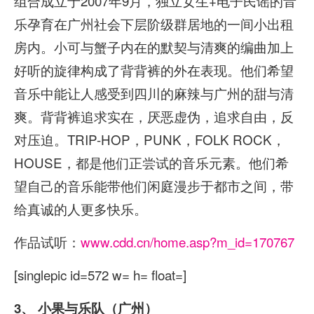
组合成立于2007年9月，独立女生+电子民谣的音
乐孕育在广州社会下层阶级群居地的一间小出租
房内。小可与蟹子内在的默契与清爽的编曲加上
好听的旋律构成了背背裤的外在表现。他们希望
音乐中能让人感受到四川的麻辣与广州的甜与清
爽。背背裤追求实在，厌恶虚伪，追求自由，反
对压迫。TRIP-HOP，PUNK，FOLK ROCK，
HOUSE，都是他们正尝试的音乐元素。他们希
望自己的音乐能带他们闲庭漫步于都市之间，带
给真诚的人更多快乐。
作品试听：
www.cdd.cn/home.asp?m_id=170767
[singlepic id=572 w= h= float=]
3、
小果与乐队（广州）