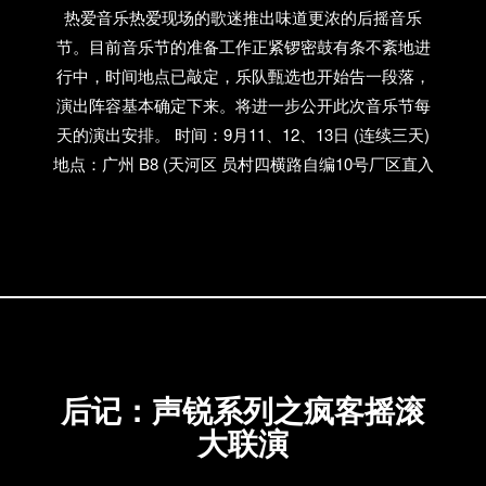
热爱音乐热爱现场的歌迷推出味道更浓的后摇音乐
节。目前音乐节的准备工作正紧锣密鼓有条不紊地进
行中，时间地点已敲定，乐队甄选也开始告一段落，
演出阵容基本确定下来。将进一步公开此次音乐节每
天的演出安排。 时间：9月11、12、13日 (连续三天)
地点：广州 B8 (天河区 员村四横路自编10号厂区直入
200米) 参演阵容：惘闻，沼泽，48V，缺乐队，
Fragile，Lasdawn，Misswoman等陆续增加中
后记：声锐系列之疯客摇滚
大联演