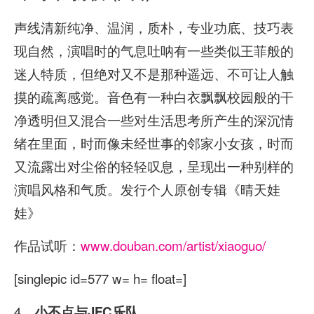
声线清新纯净、温润，质朴，专业功底、技巧表
现自然，演唱时的气息吐呐有一些类似王菲般的
迷人特质，但绝对又不是那种遥远、不可让人触
摸的疏离感觉。音色有一种白衣飘飘校园般的干
净透明但又混合一些对生活思考所产生的深沉情
绪在里面，时而像未经世事的邻家小女孩，时而
又流露出对尘俗的轻轻叹息，呈现出一种别样的
演唱风格和气质。发行个人原创专辑《晴天娃
娃》
作品试听：
www.douban.com/artist/xiaoguo/
[singlepic id=577 w= h= float=]
4、
小不点与
JFC乐队