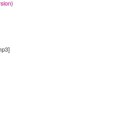
sion)
mp3]