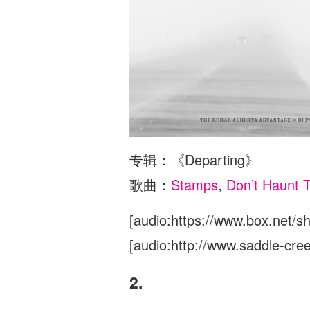
专辑：《Departing》
歌曲：
Stamps
,
Don’t Haunt T
[audio:https://www.box.net/sh
[audio:http://www.saddle-cr
2.