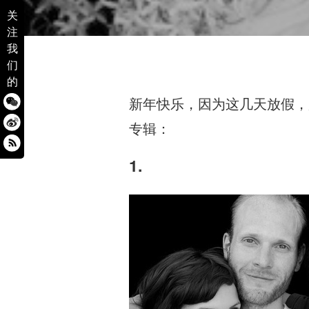
关
注
我
们
的
新年快乐，因为这几天放假，
专辑：
1.