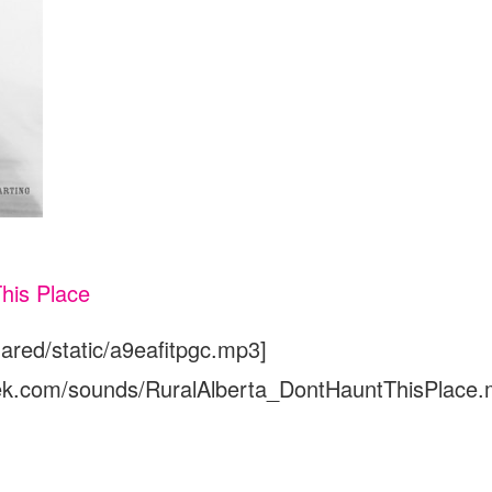
his Place
ared/static/a9eafitpgc.mp3]
eek.com/sounds/RuralAlberta_DontHauntThisPlace.