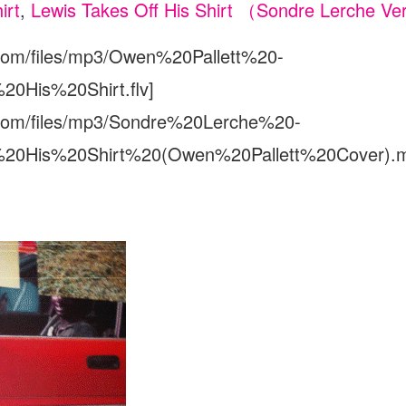
irt
,
Lewis Takes Off His Shirt （Sondre Lerche Ver
.com/files/mp3/Owen%20Pallett%20-
0His%20Shirt.flv]
m.com/files/mp3/Sondre%20Lerche%20-
20His%20Shirt%20(Owen%20Pallett%20Cover).