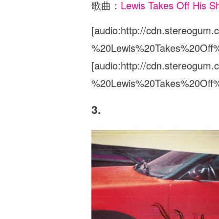
歌曲：
Lewis Takes Off His Sh
[audio:http://cdn.stereogum
%20Lewis%20Takes%20Off%2
[audio:http://cdn.stereogu
%20Lewis%20Takes%20Off%
3.