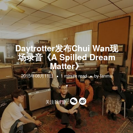
Daytrotter发布Chui Wan现
场录音《A Spilled Dream
Matter》
2015年08月11日
1 minute read
by
fanmu
关注我们的: