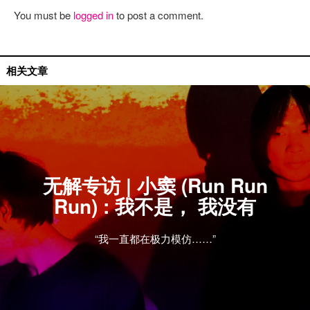
You must be
logged in
to post a comment.
国内艺人
相关文章
无解专访 | 小窦 (Run Run
Run) : 我不是， 我没有
“我一直都在极力模仿……”