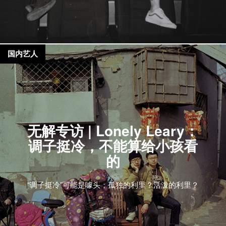
国内艺人
无解专访 | Lonely Leary：
调子挺冷，不能算给小孩看
的
“调子挺冷”可能是噱头；孤独的利里？活泼的利里？