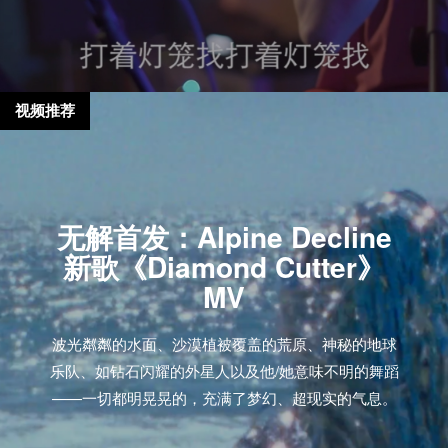
视频推荐
无解首发：Alpine Decline
新歌《Diamond Cutter》
MV
波光粼粼的水面、沙漠植被覆盖的荒原、神秘的地球
乐队、如钻石闪耀的外星人以及他/她意味不明的舞蹈
——一切都明晃晃的，充满了梦幻、超现实的气息。