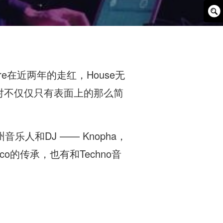
Sear
Box
ure在近两年的走红，House无
对不仅仅只有表面上的那么简
乐人和DJ —— Knopha，
o的传承，也有和Techno音