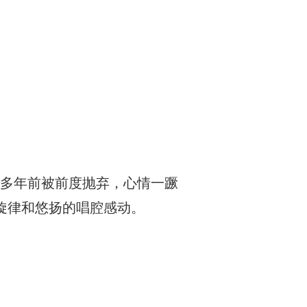
、作曲家。多年前被前度抛弃，心情一蹶
旋律和悠扬的唱腔感动。