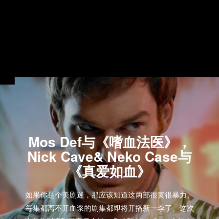
Mos Def与《嗜血法医》，
Nick Cave& Neko Case与
《真爱如血》
如果你是个美剧迷，那应该知道这两部很黄很暴力、
每集都离不开血浆的剧集都即将开播新一季了。这次