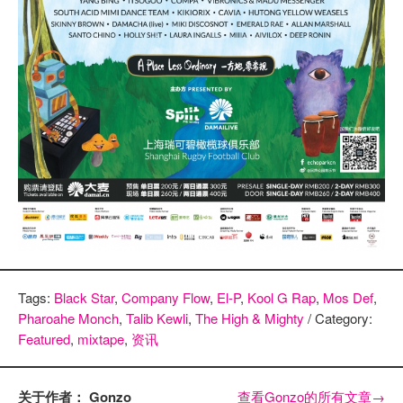
Tags:
Black Star
,
Company Flow
,
El-P
,
Kool G Rap
,
Mos Def
,
Pharoahe Monch
,
Talib Kewli
,
The High & Mighty
/ Category:
Featured
,
mixtape
,
资讯
关于作者： Gonzo
查看Gonzo的所有文章
→