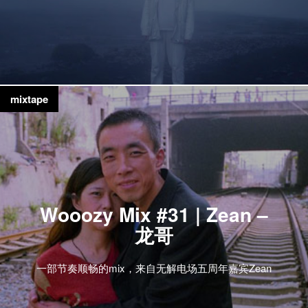
mixtape
Wooozy Mix #31 | Zean –
龙哥
一部节奏顺畅的mix，来自无解电场五周年嘉宾Zean