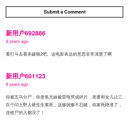
Submit a Comment
新用户692886
9 years ago
看打斗去看杀破狼2吧。这电影表达的意思非常清楚了啊
新用户601123
9 years ago
你被五马分尸，你老爸兄妹被雷电劈成碎片，老婆和女儿让三
百个印土野人硬生生塞死，这惨状惨不忍睹，你家死绝渣了，
连收尸的入都没了！