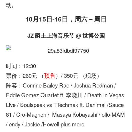
动。
10月15日-16日，周六－周日
JZ 爵士上海音乐节 @ 世博公园
时间：12:30
票价：260元 （
预售
）/ 350元 （现场）
阵容：Corinne Bailey Rae / Joshua Redman /
Eddie Gomez Quartet ft. 李晓川 / Death In Vegas
Live / Soulspeak vs TTechmak ft. Danimal /Sauce
81 / Cro-Magnon / Masaya Kobayashi / ollo-MAM
/ endy / Jackie /Howell plus more