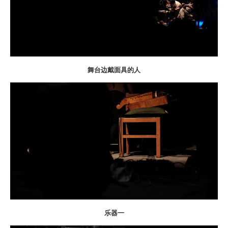
舞台边戴面具的人
乐器一