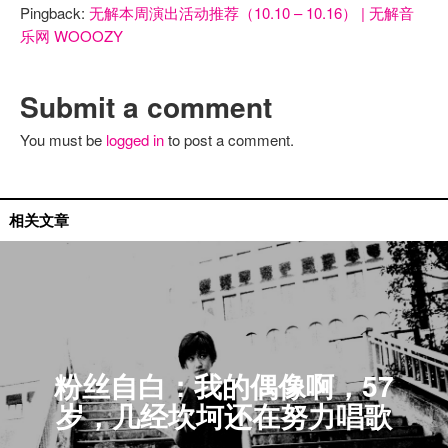
Pingback:
无解本周演出活动推荐（10.10 – 10.16） | 无解音
乐网 WOOOZY
Submit a comment
You must be
logged in
to post a comment.
无解专题
相关文章
粉丝自白：我的偶像啊，57
岁，几经坎坷还在努力唱歌