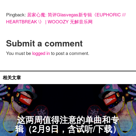
Pingback:
居家心魔: 简评Glasvegas新专辑《EUPHORIC ///
HEARTBREAK \》 | WOOOZY 无解音乐网
Submit a comment
You must be
logged in
to post a comment.
单曲推荐
相关文章
这两周值得注意的单曲和专
辑（2月9日，含试听/下载）