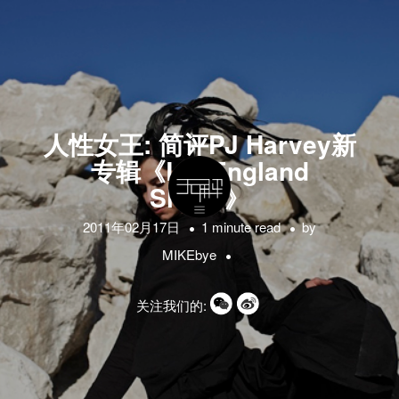
人性女王: 简评PJ Harvey新
专辑《Let England
Shake》
2011年02月17日
1 minute read
by
MIKEbye
关注我们的: