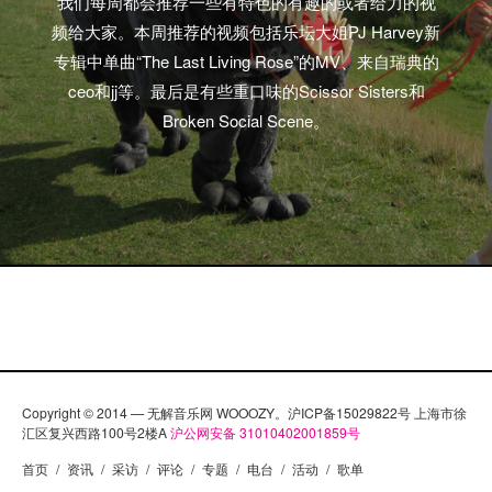
我们每周都会推荐一些有特色的有趣的或者给力的视
频给大家。本周推荐的视频包括乐坛大姐PJ Harvey新
专辑中单曲“The Last Living Rose”的MV、来自瑞典的
ceo和jj等。最后是有些重口味的Scissor Sisters和
Broken Social Scene。
Copyright © 2014 — 无解音乐网 WOOOZY。沪ICP备15029822号 上海市徐
汇区复兴西路100号2楼A
沪公网安备 31010402001859号
首页
/
资讯
/
采访
/
评论
/
专题
/
电台
/
活动
/
歌单