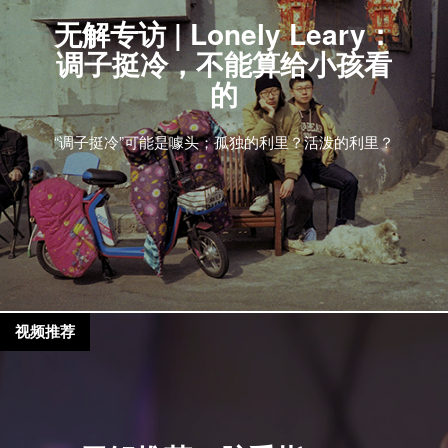
无解专访 | Lonely Leary：
调子挺冷，不能算给小孩看
的
“调子挺冷”可能是噱头；孤独的利里？活泼的利里？
视频推荐