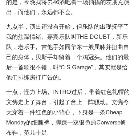
的是，今晚我将去46酒吧看一场抽搐的左朋克演
出，而他们，永远都不会。
九点半，演出还没有开始，但乐队的出现抚平了
我的焦躁情绪。嘉宾乐队叫THE DOUBT，新乐
队，老乐手。吉他手如同华东一般屈膝并扭曲自
己的身体，贝斯手却留着一个鸡冠头。他们的最
后一首歌很不错，叫“C.S Garage”，其实就是给
他们排练房打广告的。
十点，怪力上场。INTRO过后，带着红色礼帽的
文隽走上了舞台，引起了台上一阵骚动。文隽今
天穿着一件红色的小背心，下身是一条Cheap
Monday的细腿裤，脚踩一双银色的Converse帆
布鞋，范儿十足。