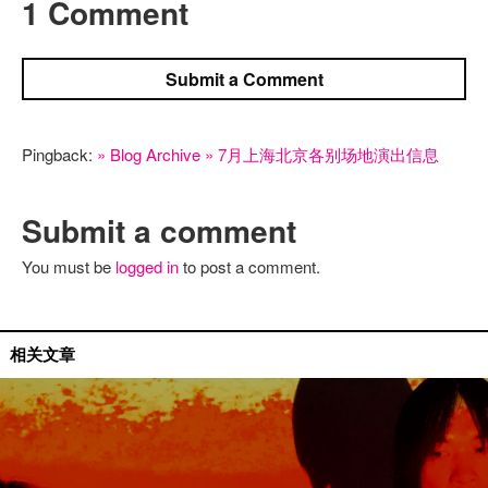
1 Comment
Submit a Comment
Pingback:
» Blog Archive » 7月上海北京各别场地演出信息
Submit a comment
You must be
logged in
to post a comment.
国内艺人
相关文章