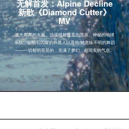
无解首发：Alpine Decline
新歌《Diamond Cutter》
MV
波光粼粼的水面、沙漠植被覆盖的荒原、神秘的地球
乐队、如钻石闪耀的外星人以及他/她意味不明的舞蹈
——一切都明晃晃的，充满了梦幻、超现实的气息。