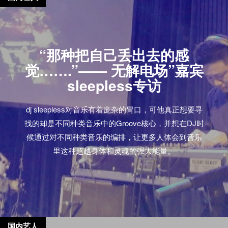
刷全身般令人肾上激素加速分泌的沉重噪音。演出中
呈现出的最残忍极端的一面，是在快结束的时候，乐
器的齐射中穿插着一个单独的和弦，并非无休止地重
复，而是一次比一次更深入大地的内核，带着摧枯拉
“那种把自己丢出去的感
朽的势头和力量，音量甚至无情地攀升到了一个可能
觉…….”—— 无解电场”嘉宾
损害健康和安全的量值。今晚的Swans让人领教了极
sleepless专访
端金属党幻想创造出的那种恶灵狂欢的场面。
—— Yorkshire Evening Post 只有20英尺，而打击乐手
dj sleepless对音乐有着庞杂的胃口，可他真正想要寻
Thor Harris（他的姓其实只是为了证明他在舞台上演
找的却是不同种类音乐中的Groove核心，并想在DJ时
奏什么乐器）开始锤一个巨大的中国锣，伴随的还有
候通过对不同种类音乐的编排，让更多人体会到音乐
轻敲的管钟声。大概过了3分钟以后，声场把整个能够
里这种超越身体和灵魂的强大能量。
容纳1000人的场地都包进去了，周边任何其他形式的
声音都丧失了一切形式和意义。而后整个乐队加入，
包括已经60岁的乐队核心Michael…
国内艺人