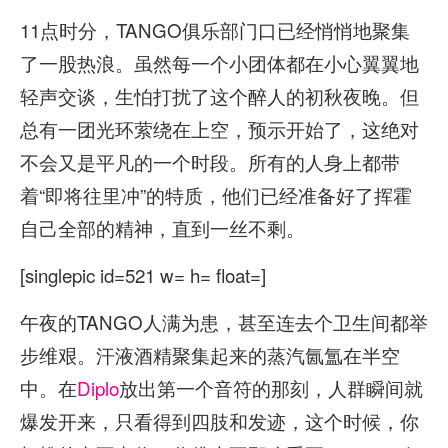
11点时分，TANGO俱乐部门口已经悄悄地聚集
了一股热浪。虽然每一个小团体都在小心翼翼地
轻声交谈，生怕打扰了这个醉人的初秋夜晚。但
总有一团光环萦绕在上空，预示开始了，这绝对
不会又是平凡的一个时段。所有的人身上都带
着“即将往里冲”的特质，他们已经准备好了挥霍
自己全部的精神，直到一丝不剩。
[singlepic id=521 w= h= float=]
午夜的TANGO人满为患，甚至连去个卫生间都举
步维艰。汗液酒精聚集起来的蒸汽氤氲在半空
中。在
Diplo
放出第一个音符的那刻，人群瞬间就
爆发开来，只看得到四肢和发迹，这个时候，你