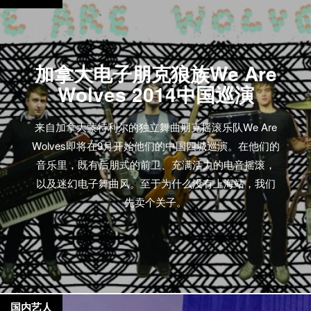
震动，最后是巨大的充满厄运的吉他声像是波浪一样
向你打过来。这样的状态持续了整整10分钟，身在其
中你几乎找不到任何形容词来描述这五个甚至有些令
加拿大电子朋克狼族We Are
人恐惧的乐手所制造出来的音乐。 —— Leeds Music
Wolves 2014中国巡演
Scene Swans和我上次看的时候又有了不同。纯粹有
形的海啸般的声音已经不复存在。当然他们依然还是
来自加拿大蒙特利尔的独立舞曲朋克摇滚乐队We Are
很响，依然充满压迫感，依然令人精神混乱，但少了
Wolves即将在9月开始他们的中国四城巡演。在他们的
一些宏大的东西。取而代之的是他们的声音就好象一
音乐里，既有后朋式的前卫、充满活力的电音摇滚，
头被束缚挣扎的庞大动物，不断的跺脚声，不断地发
以及迷幻电子舞曲风。至于为什么没有上海站，我们
出厚重的喘息声，不断用丰满粗壮的羽翼拍打空气迸
先卖个关子。
裂出“呼呼”声。但是最重要的是，就新专辑《To Be
Kind》来说的话，这无疑应该是一头猛兽。 ——
Sounds XP 从那地狱般的音量来判断，Gira一定是告
诉台上的乐手声音可以再大一点。有些讽刺的是乐队
的名字却是来自一只不怎么发声的鸟。Swans的现场
并不是一次享受之旅，你需要忍受一整晚那种犹如洗
国内艺人