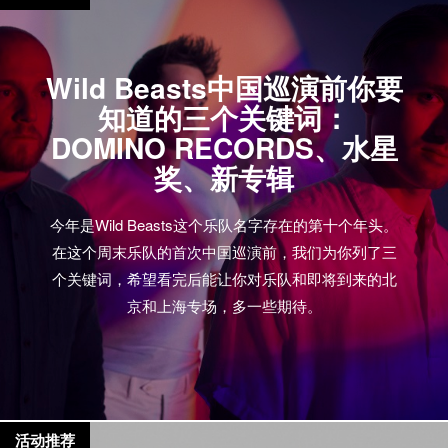
么我没有戴一个双层的”。（据说这次主办方会在现场
贴心发放一次性耳塞） 然而Swans并非一支纯粹的噪
音乐队，他们并非通过音量本身去触摸某种极端的状
Wild Beasts中国巡演前你要
态，而是通过大音量下的复杂编曲，来构建一个
知道的三个关键词：
Michael Gira心中的美学世界，并从生理和心理上，将
DOMINO RECORDS、水星
你带入其中。 在2月初Swans即将开始的中国巡演之前
奖、新专辑
（巡演信息点击这里），我一直好奇，那些专辑歌曲
和现场视频背后，究竟台下观众的真实反应是怎么样
今年是Wild Beasts这个乐队名字存在的第十个年头。
的？他们又是怎样描述那个特别声场所构建的全新世
在这个周末乐队的首次中国巡演前，我们为你列了三
界？ 于是，以下是我们收集和精选的一些全世界音乐
个关键词，希望看完后能让你对乐队和即将到来的北
博客和网站对于Swans过去三年里演出的现场回顾的
京和上海专场，多一些期待。
片段。请原谅由于能力有限，我只能简单拙劣地翻译
了一下。回看原文（以下特意给出了所有的链接），
你会发现，Swans演出后几乎所有作者都像获得了天
启一样，丧失听力的同时，却能写下犹如诗歌般的美
妙文字。 先是镲片打击的声音响起，然后是尖锐扭曲
活动推荐
的贝斯，因为太响以至于你能感觉到自己的眼皮都在