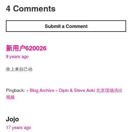
4 Comments
Submit a Comment
新用户620026
9 years ago
坐上来自己动
Pingback:
» Blog Archive » Diplo & Steve Aoki 北京现场演出
视频
Jojo
17 years ago