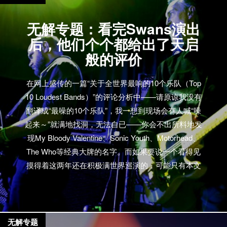
无解专题：看完Swans演出
后，他们个个都给出了天启
般的评价
在网上盛传的一篇“关于全世界最响的10个乐队（Top
10 Loudest Bands）”的评论分析中——请原谅我没有
翻译成“最噪的10个乐队”，我一想到现场会有人喊“噪
起来～”就满地找洞，无法自已——你会不出所料地发
现My Bloody Valentine、Sonic Youth、Motorhead、
The Who等经典大牌的名字。而如果要说一个看得见
摸得着这两年还在积极满世界巡演的，可能只有本文
的主角Swans了。 通过不断的发片和巡演，Swans
的“响”已经是众所周知了的。传闻说他们的演出上晕倒
一两个观众并不是太罕见的事，传闻还说当你戴着一
副降噪耳塞的时候，音乐响起，你心里想的只有“为什
无解专题