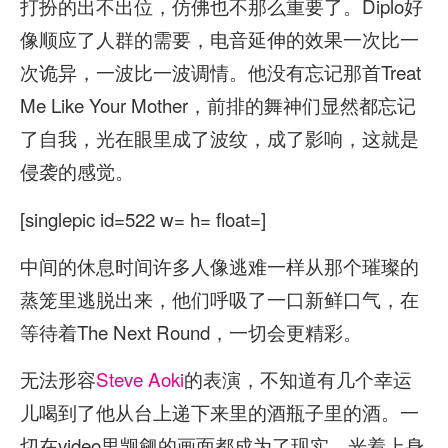
打扮的出不出位，仿佛也不那么重要了。Diplo好
像顺应了人群的需要，电音延伸的效果一次比一
次诡异，一波比一波调情。他没有忘记那首Treat
Me Like Your Mother，前排的舞神们显然都忘记
了自我，光在眼里成了波纹，成了影响，这就是
侵袭的感觉。
[singlepic id=522 w= h= float=]
中间的休息时间许多人像逃难一样从那个璀璨的
蒸笼里逃脱出来，他们呼吸了一口新鲜口气，在
等待着The Next Round，一切会更精彩。
无法形容
Steve Aoki
的表演，不知道有几个幸运
儿喝到了他从台上递下来里的酒瓶子里的酒。一
切在video里觊觎的画面都成为了现实。光着上身