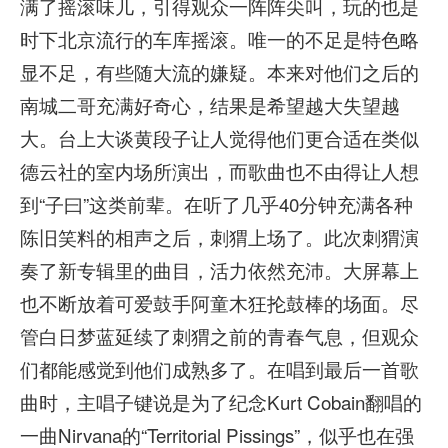
满了摇滚味儿，引得观众一阵阵尖叫，玩的也是
时下北京流行的车库摇滚。唯一的不足是特色略
显不足，有些随大流的嫌疑。本来对他们之后的
南城二哥充满好奇心，结果是希望越大失望越
大。台上大谈黄段子让人觉得他们更合适在类似
德云社的室内场所演出，而歌曲也不由得让人想
到“子曰”这类前辈。在听了几乎40分钟充满各种
陈旧笑料的相声之后，刺猬上场了。此次刺猬演
奏了新专辑里的曲目，活力依然充沛。大屏幕上
也不断放着可爱鼓手阿童木狂抡鼓棒的场面。尽
管白日梦蓝延续了刺猬之前的青春气息，但观众
们都能感觉到他们成熟多了。在唱到最后一首歌
曲时，主唱子键说是为了纪念Kurt Cobain翻唱的
一曲Nirvana的“Territorial Pissings”，似乎也在强