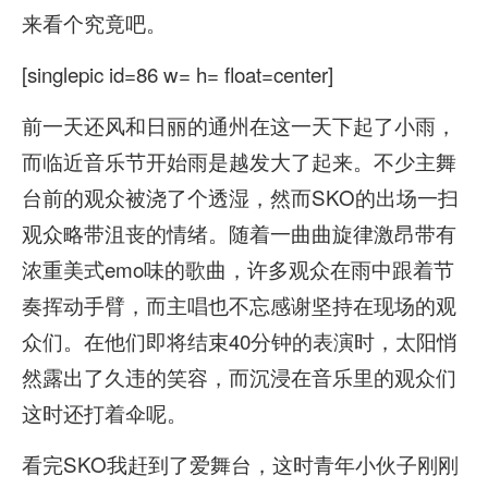
来看个究竟吧。
[singlepic id=86 w= h= float=center]
前一天还风和日丽的通州在这一天下起了小雨，
而临近音乐节开始雨是越发大了起来。不少主舞
台前的观众被浇了个透湿，然而SKO的出场一扫
观众略带沮丧的情绪。随着一曲曲旋律激昂带有
浓重美式emo味的歌曲，许多观众在雨中跟着节
奏挥动手臂，而主唱也不忘感谢坚持在现场的观
众们。在他们即将结束40分钟的表演时，太阳悄
然露出了久违的笑容，而沉浸在音乐里的观众们
这时还打着伞呢。
看完SKO我赶到了爱舞台，这时青年小伙子刚刚