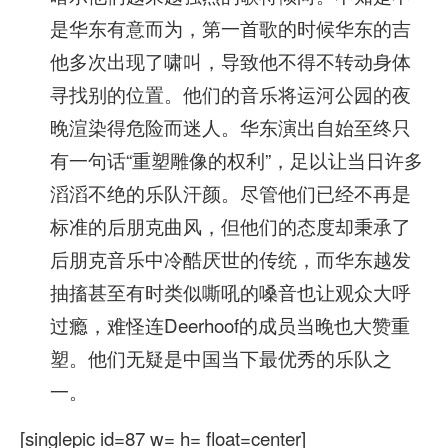
是华东有意而为，第一首歌的时候华东的吉
他多次出现了啸叫，导致他不得不转动身体
寻找别的位置。他们的音乐将运河公园的夜
晚渲染得危险而迷人。华东演出自始至终只
有一句话“重塑雕像的权利”，足以让当日许多
滔滔不绝的乐队汗颜。尽管他们已经不再是
标准的后朋克曲风，但他们的态度却秉承了
后朋克音乐中冷酷厌世的传统，而华东越发
抽搐甚至有时类似嘶吼的嗓音也让观众大呼
过瘾，难怪连Deerhoof的成员当晚也大赞重
塑。他们无疑是中国当下最优秀的乐队之
一。
[singlepic id=87 w= h= float=center]