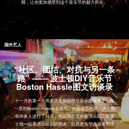
顾，让你更加感受到这个音乐节的魅力所在。
国外艺人
“社区、团结、对抗与另一条
路” —— 波士顿DIY音乐节
Boston Hassle图文访谈录
十一月的第一个周末波士顿的独立音乐圈迎来了一年
一度的Boston Hassle音乐节。在音乐节的第二天，我
和许多人进行了对话，包括我欣赏的参演乐队、在波
士顿一起看演出认识的朋友、以及音乐节志愿者和场