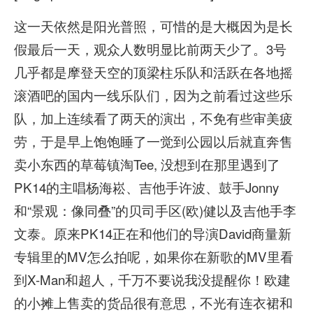
这一天依然是阳光普照，可惜的是大概因为是长
假最后一天，观众人数明显比前两天少了。3号
几乎都是摩登天空的顶梁柱乐队和活跃在各地摇
滚酒吧的国内一线乐队们，因为之前看过这些乐
队，加上连续看了两天的演出，不免有些审美疲
劳，于是早上饱饱睡了一觉到公园以后就直奔售
卖小东西的草莓镇淘Tee, 没想到在那里遇到了
PK14的主唱杨海崧、吉他手许波、鼓手Jonny
和“景观：像同叠”的贝司手区(欧)健以及吉他手李
文泰。原来PK14正在和他们的导演David商量新
专辑里的MV怎么拍呢，如果你在新歌的MV里看
到X-Man和超人，千万不要说我没提醒你！欧建
的小摊上售卖的货品很有意思，不光有连衣裙和