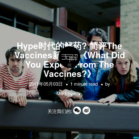
Hype时代的解药? 简评The
Vaccines新专辑《What Did
You Expect From The
Vaccines?》
2011年05月03日
1 minute read
by
MIKEbye
关注我们的: