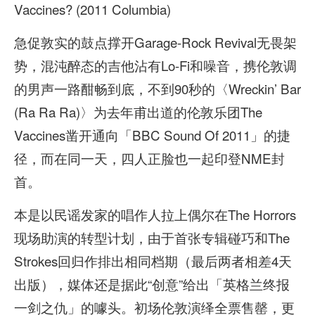
Vaccines? (2011 Columbia)
急促敦实的鼓点撑开Garage-Rock Revival无畏架
势，混沌醉态的吉他沾有Lo-Fi和噪音，携伦敦调
的男声一路酣畅到底，不到90秒的〈Wreckin’ Bar
(Ra Ra Ra)〉为去年甫出道的伦敦乐团The
Vaccines凿开通向「BBC Sound Of 2011」的捷
径，而在同一天，四人正脸也一起印登NME封
首。
本是以民谣发家的唱作人拉上偶尔在The Horrors
现场助演的转型计划，由于首张专辑碰巧和The
Strokes回归作排出相同档期（最后两者相差4天
出版），媒体还是据此“创意”给出「英格兰终报
一剑之仇」的噱头。初场伦敦演绎全票售罄，更