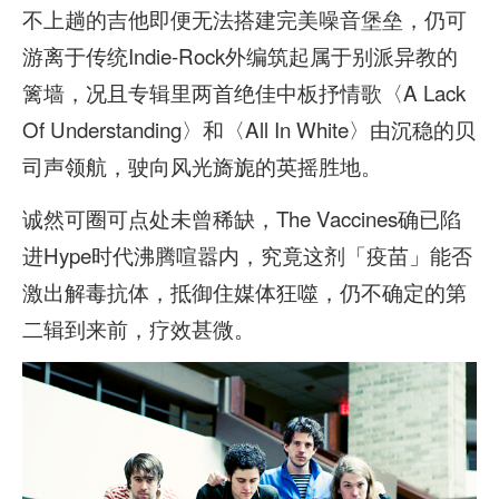
不上趟的吉他即便无法搭建完美噪音堡垒，仍可
游离于传统Indie-Rock外编筑起属于别派异教的
篱墙，况且专辑里两首绝佳中板抒情歌〈A Lack
Of Understanding〉和〈All In White〉由沉稳的贝
司声领航，驶向风光旖旎的英摇胜地。
诚然可圈可点处未曾稀缺，The Vaccines确已陷
进Hype时代沸腾喧嚣内，究竟这剂「疫苗」能否
激出解毒抗体，抵御住媒体狂噬，仍不确定的第
二辑到来前，疗效甚微。