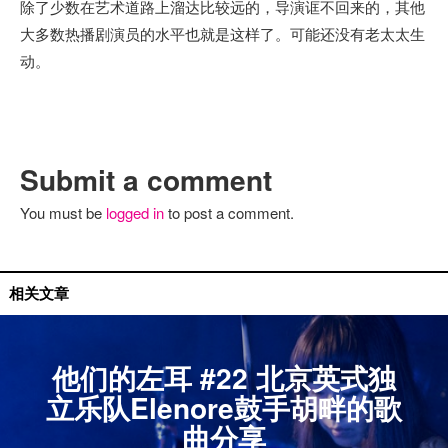
除了少数在艺术道路上溜达比较远的，导演诓不回来的，其他
大多数热播剧演员的水平也就是这样了。可能还没有老太太生
动。
Submit a comment
You must be
logged in
to post a comment.
他们的左耳
相关文章
他们的左耳 #22 北京英式独
立乐队Elenore鼓手胡畔的歌
曲分享