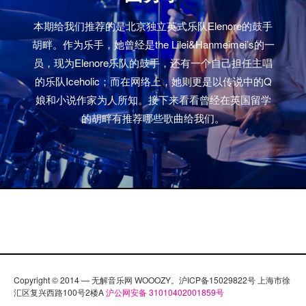
本期给我们推荐的是北京独立英式乐队Elenore的鼓手
胡畔。作为乐手，她曾经是the Lilei&Hanmeimei’s的一
员，现为Elenore乐队的鼓手，还有一个自己担任主唱
的乐队Iceholic；而在网络上，她则更是以传说中的Q
娘和小说作家为人所知。接下来看看曾经在英国留学
的胡畔有推荐哪些歌曲给我们。
Copyright © 2014 — 无解音乐网 WOOOZY。沪ICP备15029822号 上海市徐
汇区复兴西路100号2楼A
沪公网安备 31010402001859号