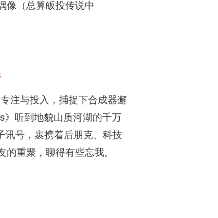
少时的偶像（总算皈投传说中
s
的专注与投入，捕捉下合成器邂
mals》听到地貌山质河湖的千万
电子讯号，裹携着后朋克、科技
位老友的重聚，聊得有些忘我。