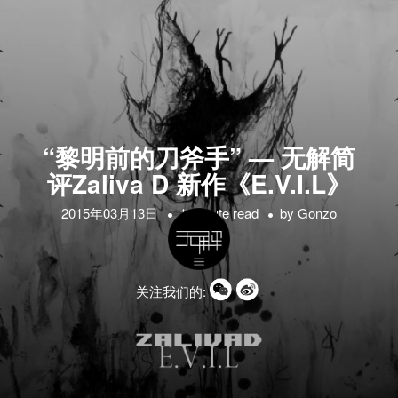
“黎明前的刀斧手” — 无解简
评Zaliva D 新作《E.V.I.L》
2015年03月13日
1 minute read
by
Gonzo
关注我们的: