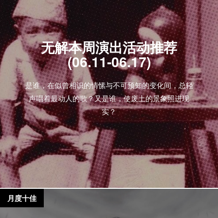
无解本周演出活动推荐
(06.11-06.17)
是谁，在似曾相识的情愫与不可预知的变化间，总轻
声唱着最动人的歌？又是谁，使废土的景象照进现
实？
月度十佳