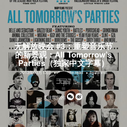
无解放映会 #3：重塑音乐节
的新景观：All Tomorrow’s
Parties（独家中文字幕）
2013年03月13日
1 minute read
by
fanmu
关注我们的: